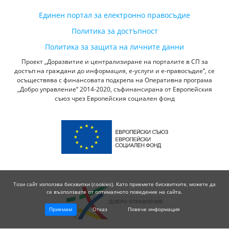
Единен портал за електронно правосъдие
Политика за достъпност
Политика за защита на личните данни
Проект „Доразвитие и централизиране на порталите в СП за
достъп на граждани до информация, е-услуги и е-правосъдие“, се
осъществява с финансовата подкрепа на Оперативна програма
„Добро управление“ 2014-2020, съфинансирана от Европейския
съюз чрез Европейския социален фонд
Този сайт използва бисквитки (cookies). Като приемете бисквитките, можете да
се възползвате от оптималното поведение на сайта.
Приемам
Отказ
Повече информация